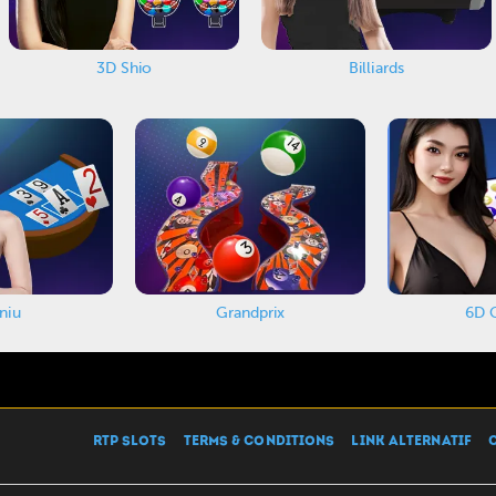
3D Shio
Billiards
niu
Grandprix
6D 
RTP SLOTS
TERMS & CONDITIONS
LINK ALTERNATIF