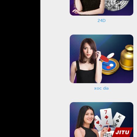
24D
xoc dia