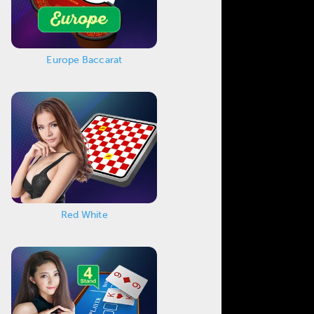
Europe Baccarat
Red White