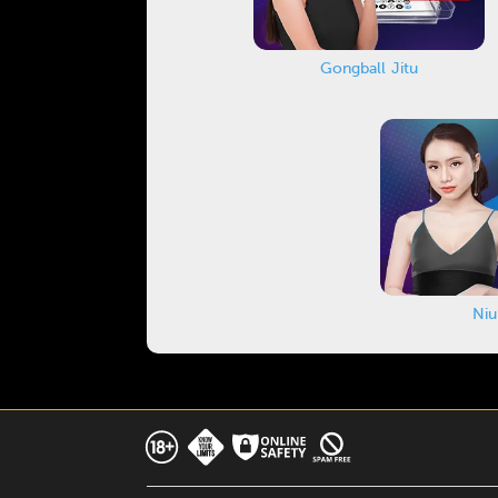
Gongball Jitu
Niu