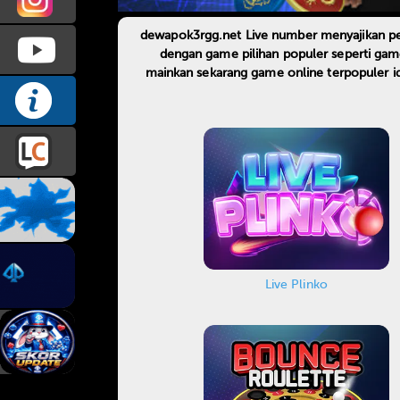
dewapok3rgg.net Live number menyajikan per
DEWAPOKEROFFICIAL
dengan game pilihan populer seperti game
mainkan sekarang game online terpopuler i
INFO
DEWAPOKER
LIVE
CHAT
Live Plinko