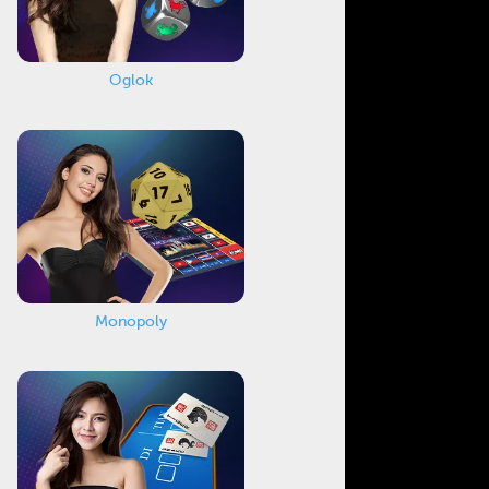
Oglok
Monopoly