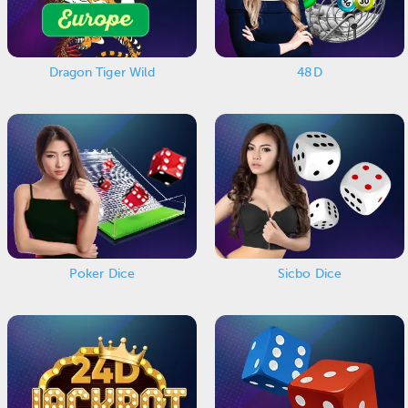
Dragon Tiger Wild
48D
Poker Dice
Sicbo Dice