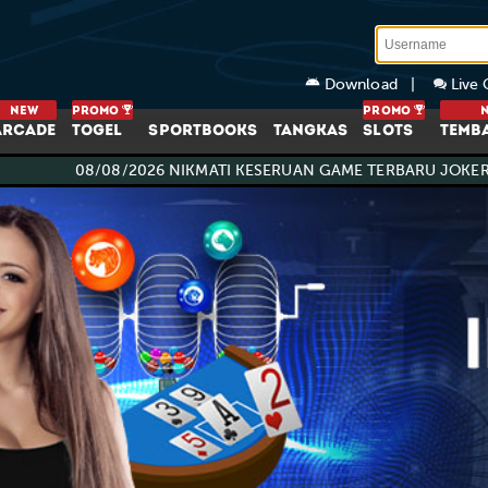
Download |
Live
NEW
PROMO
PROMO
ARCADE
TOGEL
SPORTBOOKS
TANGKAS
SLOTS
TEMB
2026
NIKMATI KESERUAN GAME TERBARU JOKERCASH !!! AKSES SE